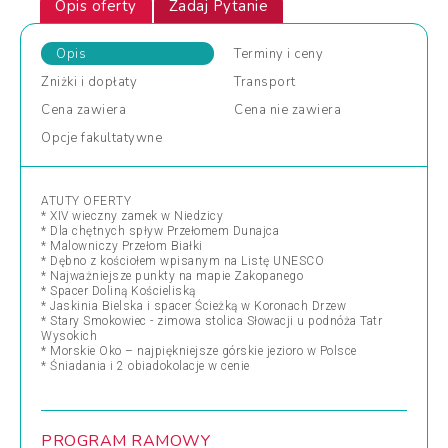
Opis oferty
Zadaj Pytanie
Opis
Terminy
i ceny
Zniżki
i dopłaty
Transport
Cena
zawiera
Cena
nie zawiera
Opcje
fakultatywne
ATUTY OFERTY
* XIV wieczny zamek w Niedzicy
* Dla chętnych spływ Przełomem Dunajca
* Malowniczy Przełom Białki
* Dębno z kościołem wpisanym na Listę UNESCO
* Najważniejsze punkty na mapie Zakopanego
* Spacer Doliną Kościeliską
* Jaskinia Bielska i spacer Ścieżką w Koronach Drzew
* Stary Smokowiec - zimowa stolica Słowacji u podnóża Tatr
Wysokich
* Morskie Oko – najpiękniejsze górskie jezioro w Polsce
* Śniadania i 2 obiadokolacje w cenie
PROGRAM RAMOWY