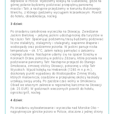
deptaków w Polsce. Wjedziemy kolejką na Gubałówkę, gdzie na
górnej polanie będziemy podziwiać przepiękną panoramę
miasta i Tatr, a następnie przejdziemy w kierunku Butorowego
Wierchu, z którego zjedziemy wyciągiem krzesełkowym. Powrót
do hotelu, obiadokolacja, nocleg.
3 dzień:
Po śniadaniu całodniowa wycieczka na Słowację. Zwiedzanie
Jaskini Bielskiej – jedynej jaskini udostępnionej dla turystów w
tej części Tatr. Spacerując podziemną trasą będziemy podziwiać
liczne stalaktyty, stalagmity i stalagnaty, wapienne draperie i
wodospady oraz podziemne jeziorka. W jaskini panuje niska
temperatura – ok. 5°C, zatem należy pamiętać o założeniu
ciepłego ubrania. Następnie udamy się na spacer Ścieżką w
Koronach Drzew, położoną w pobliżu Zdziaru, która pozwala na
podziwianie panoramy Tatr. Nastepnie przejazd do Starego
Smokowca, zimowej stolicy Słowacji, położonej u stóp Tatr
Wysokich. Wjazd kolejką na Hrebieniok (1285 m n.p.m.),
doskonały punkt wypadowy do Wodospadów Zimnej Wody,
których malownicze, osadzone w przepięknej okolicy kaskady
urzekają swoją urodą. Po zjeździe czas wolny w Smokowcu.
Obiad we własnym zakresie w regionalnej karczmie na Słowacji
(ok. 25 EUR). W godzinach wieczornych powrót do hotelu,
ognisko/grill, nocleg.
4 dzień:
Po śniadaniu wykwaterowanie i wycieczka nad Morskie Oko –
najpiękniejsze górskie jezioro w Polsce, otoczone z jednej strony