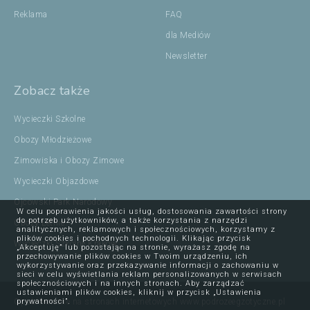
Reklama
FAQ
dla Mediów
Newsletter
Zobacz także
Wycieczki Szkolne
Obozy Młodzieżowe
Zimowiska i Obozy Zimowe
Wycieczki Objazdowe
Ojcowski Park Narodowy
W celu poprawienia jakości usług, dostosowania zawartości strony
do potrzeb użytkowników, a także korzystania z narzędzi
Obozy Letnie
analitycznych, reklamowych i społecznościowych, korzystamy z
plików cookies i pochodnych technologii. Klikając przycisk
Wycieczki Szkolne Kraków
„Akceptuję” lub pozostając na stronie, wyrażasz zgodę na
przechowywanie plików cookies w Twoim urządzeniu, ich
wykorzystywanie oraz przekazywanie informacji o zachowaniu w
sieci w celu wyświetlania reklam personalizowanych w serwisach
społecznościowych i na innych stronach. Aby zarządzać
ustawieniami plików cookies, kliknij w przycisk „Ustawienia
prywatności”.
Opublikowane na stronach internetowych www.podrozeegzotyczne.pl