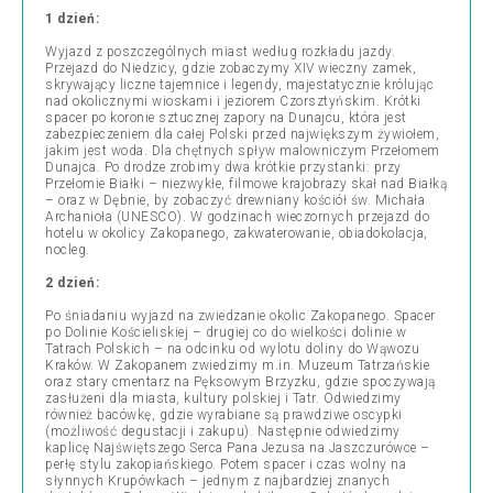
1 dzień:
Wyjazd z poszczególnych miast według rozkładu jazdy.
Przejazd do Niedzicy, gdzie zobaczymy XIV wieczny zamek,
skrywający liczne tajemnice i legendy, majestatycznie królując
nad okolicznymi wioskami i jeziorem Czorsztyńskim. Krótki
spacer po koronie sztucznej zapory na Dunajcu, która jest
zabezpieczeniem dla całej Polski przed największym żywiołem,
jakim jest woda. Dla chętnych spływ malowniczym Przełomem
Dunajca. Po drodze zrobimy dwa krótkie przystanki: przy
Przełomie Białki – niezwykłe, filmowe krajobrazy skał nad Białką
– oraz w Dębnie, by zobaczyć drewniany kościół św. Michała
Archanioła (UNESCO). W godzinach wieczornych przejazd do
hotelu w okolicy Zakopanego, zakwaterowanie, obiadokolacja,
nocleg.
2 dzień:
Po śniadaniu wyjazd na zwiedzanie okolic Zakopanego. Spacer
po Dolinie Kościeliskiej – drugiej co do wielkości dolinie w
Tatrach Polskich – na odcinku od wylotu doliny do Wąwozu
Kraków. W Zakopanem zwiedzimy m.in. Muzeum Tatrzańskie
oraz stary cmentarz na Pęksowym Brzyzku, gdzie spoczywają
zasłużeni dla miasta, kultury polskiej i Tatr. Odwiedzimy
również bacówkę, gdzie wyrabiane są prawdziwe oscypki
(możliwość degustacji i zakupu). Następnie odwiedzimy
kaplicę Najświętszego Serca Pana Jezusa na Jaszczurówce –
perłę stylu zakopiańskiego. Potem spacer i czas wolny na
słynnych Krupówkach – jednym z najbardziej znanych