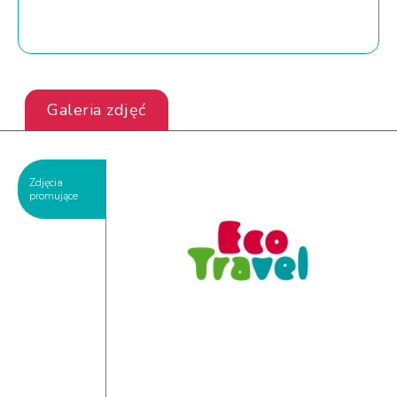
Galeria zdjęć
Zdjęcia
promujące