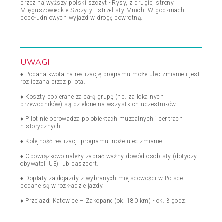
przez najwyższy polski szczyt - Rysy, z drugiej strony
Mięguszowieckie Szczyty i strzelisty Mnich. W godzinach
popołudniowych wyjazd w drogę powrotną.
UWAGI
♦ Podana kwota na realizację programu może ulec zmianie i jest
rozliczana przez pilota.
♦ Koszty pobierane za całą grupę (np. za lokalnych
przewodników) są dzielone na wszystkich uczestników.
♦ Pilot nie oprowadza po obiektach muzealnych i centrach
historycznych.
♦ Kolejność realizacji programu może ulec zmianie.
♦ Obowiązkowo należy zabrać ważny dowód osobisty (dotyczy
obywateli UE) lub paszport.
♦ Dopłaty za dojazdy z wybranych miejscowości w Polsce
podane są w rozkładzie jazdy.
♦ Przejazd: Katowice – Zakopane (ok. 180 km) - ok. 3 godz.