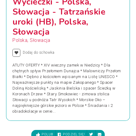
Wycieczki - Polska,
Słowacja - Tatrzańskie
uroki (HB), Polska,
Słowacja
Polska, Słowacja
Dodaj do schowka
ATUTY OFERTY * XIV wieczny zamek w Niedzicy * Dla
chętnych spływ Przełomem Dunajca * Malowniczy Przełom
Białki * Dębno z kościołem wpisanym na Listę UNESCO *
Najważniejsze punkty na mapie Zakopanego * Spacer
Doliną Kościeliską * Jaskinia Bielska i spacer Ścieżką w
Koronach Drzew * Stary Smokowiec - zimowa stolica
Słowacji u podnóża Tatr Wysokich * Morskie Oko –
najpiękniejsze górskie jezioro w Polsce * Śniadania i 2
obiadokolacje w cenie...
POLUB
PODZIEL SIĘ!