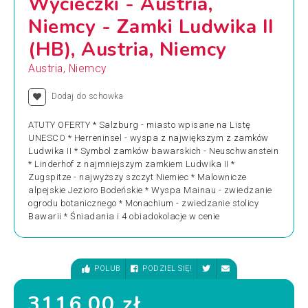
Wycieczki - Austria,
Niemcy - Zamki Ludwika II
(HB), Austria, Niemcy
Austria, Niemcy
Dodaj do schowka
ATUTY OFERTY * Salzburg - miasto wpisane na Listę
UNESCO * Herreninsel - wyspa z największym z zamków
Ludwika II * Symbol zamków bawarskich - Neuschwanstein
* Linderhof z najmniejszym zamkiem Ludwika II *
Zugspitze - najwyższy szczyt Niemiec * Malownicze
alpejskie Jezioro Bodeńskie * Wyspa Mainau - zwiedzanie
ogrodu botanicznego * Monachium - zwiedzanie stolicy
Bawarii * Śniadania i 4 obiadokolacje w cenie
POLUB
PODZIEL SIĘ!
3116.00 zł