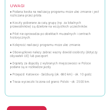
UWAGI
♦ Podana kwota na realizację programu może ulec zmianie i jest
rozliczana przez pilota.
♦ Koszty pobierane za całą grupę (np. za lokalnych
przewodników) są dzielone na wszystkich uczestników.
♦ Pilot nie oprowadza po obiektach muzealnych i centrach
historycznych.
♦ Kolejność realizacji programu może ulec zmianie.
♦ Obowiązkowo należy zabrać ważny dowód osobisty (dotyczy
obywateli UE) lub paszport.
♦ Dopłaty za dojazdy z wybranych miejscowości w Polsce
podane są w rozkładzie jazdy.
♦ Przejazd: Katowice - Salzburg (ok. 680 km) - ok. 10 godz.
♦ Trasa wycieczki liczona od granic Polski - ok. 2500 km.