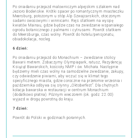
Po śniadaniu przejazd malowniczym alpejskim szlakiem nad
Jezioro Bodeńskie. Krótki spacer po romantycznym miasteczku
Meersburg, położonym u stóp Alp Szwajcarskich, otoczonym
sadami owocowymi i winnicami. Rejs statkiem na wyspę
kwiatów Mainau, gdzie będzie czas na zwiedzanie wspaniałego
ogrodu botanicznego z palmami i cytrusami. Powrót statkiem
do Meersburga, czas wolny. Powrót do hotelu/pensjonatu,
obiadokolacja, nocleg.
6 dzień:
Po śniadaniu przejazd do Monachium – zwiedzanie stolicy
Bawarii metrem. Zobaczymy Olympiapark, ratusz, Rezydencję
Książąt Bawarskich, kościoły NMP i św. Michała. Następnie
będziemy mieli czas wolny na samodzielne zwiedzanie, zakupy,
czy odwiedzenie piwiarni, aby wczuć się w klimat tego
specyficznego miasta, gdzie corocznie na przełomie września i
października odbywa się słynny „Oktoberfest”. Dla chętnych
kolacja bawarska w restauracji w centrum Monachium
(dodatkowo płatna). Późnym wieczorem (ok. godz. 22.00)
wyjazd w drogę powrotną do kraju.
7 dzień:
Powrót do Polski w godzinach porannych.