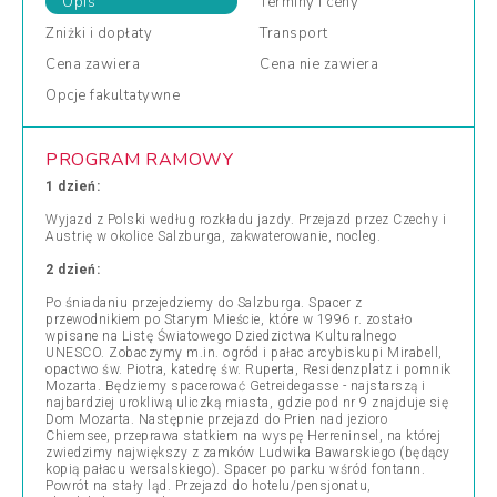
Opis
Terminy
i ceny
Zniżki
i dopłaty
Transport
Cena
zawiera
Cena
nie zawiera
Opcje
fakultatywne
PROGRAM RAMOWY
1 dzień:
Wyjazd z Polski według rozkładu jazdy. Przejazd przez Czechy i
Austrię w okolice Salzburga, zakwaterowanie, nocleg.
2 dzień:
Po śniadaniu przejedziemy do Salzburga. Spacer z
przewodnikiem po Starym Mieście, które w 1996 r. zostało
wpisane na Listę Światowego Dziedzictwa Kulturalnego
UNESCO. Zobaczymy m.in. ogród i pałac arcybiskupi Mirabell,
opactwo św. Piotra, katedrę św. Ruperta, Residenzplatz i pomnik
Mozarta. Będziemy spacerować Getreidegasse - najstarszą i
najbardziej urokliwą uliczką miasta, gdzie pod nr 9 znajduje się
Dom Mozarta. Następnie przejazd do Prien nad jezioro
Chiemsee, przeprawa statkiem na wyspę Herreninsel, na której
zwiedzimy największy z zamków Ludwika Bawarskiego (będący
kopią pałacu wersalskiego). Spacer po parku wśród fontann.
Powrót na stały ląd. Przejazd do hotelu/pensjonatu,