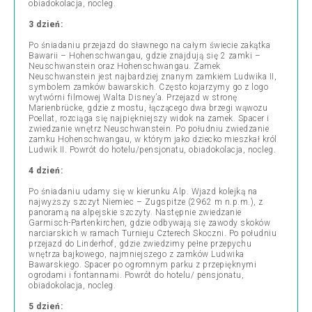
obiadokolacja, nocleg.
3 dzień:
Po śniadaniu przejazd do sławnego na całym świecie zakątka
Bawarii – Hohenschwangau, gdzie znajdują się 2 zamki –
Neuschwanstein oraz Hohenschwangau. Zamek
Neuschwanstein jest najbardziej znanym zamkiem Ludwika II,
symbolem zamków bawarskich. Często kojarzymy go z logo
wytwórni filmowej Walta Disney’a. Przejazd w stronę
Marienbrücke, gdzie z mostu, łączącego dwa brzegi wąwozu
Poellat, rozciąga się najpiękniejszy widok na zamek. Spacer i
zwiedzanie wnętrz Neuschwanstein. Po południu zwiedzanie
zamku Hohenschwangau, w którym jako dziecko mieszkał król
Ludwik II. Powrót do hotelu/pensjonatu, obiadokolacja, nocleg.
4 dzień:
Po śniadaniu udamy się w kierunku Alp. Wjazd kolejką na
najwyższy szczyt Niemiec – Zugspitze (2962 m n.p.m.), z
panoramą na alpejskie szczyty. Następnie zwiedzanie
Garmisch-Partenkirchen, gdzie odbywają się zawody skoków
narciarskich w ramach Turnieju Czterech Skoczni. Po południu
przejazd do Linderhof, gdzie zwiedzimy pełne przepychu
wnętrza bajkowego, najmniejszego z zamków Ludwika
Bawarskiego. Spacer po ogromnym parku z przepięknymi
ogrodami i fontannami. Powrót do hotelu/ pensjonatu,
obiadokolacja, nocleg.
5 dzień: