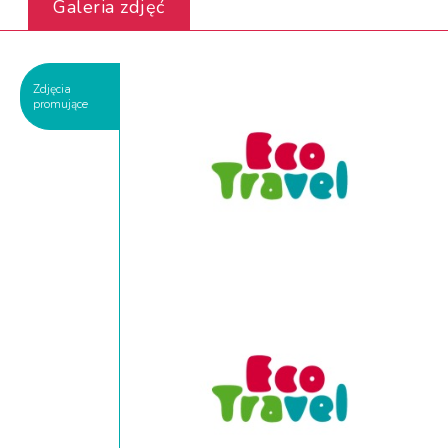
Galeria zdjęć
Zdjęcia
promujące